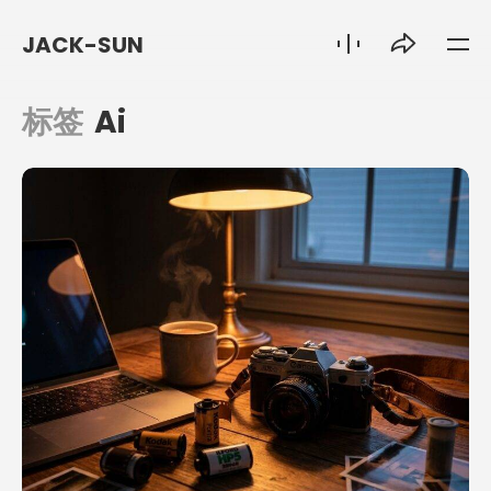
JACK-SUN
标签
Ai