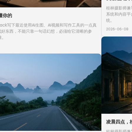
桂林摄影师兼
系统和内容平
懂你的
统。
ack写下最近使用AI生图、AI视频和写作工具的一点真
2026-06-08
生成好东西，不能只靠一句话幻想，必须给它清晰的参
准。
凌晨四点，
桂林摄影师兼