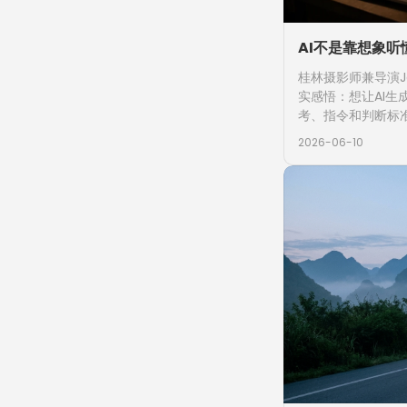
AI不是靠想象听
桂林摄影师兼导演J
实感悟：想让AI
考、指令和判断标
2026-06-10