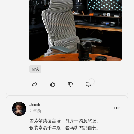
杂谈
1
Jack
2 年前
雪落紫禁覆宫墙，孤身一骑意悠扬。

银装素裹千年殿，骏马嘶鸣韵自长。