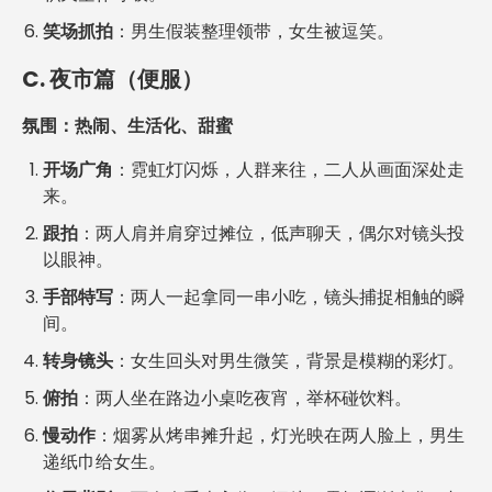
笑场抓拍
：男生假装整理领带，女生被逗笑。
C. 夜市篇（便服）
氛围：热闹、生活化、甜蜜
开场广角
：霓虹灯闪烁，人群来往，二人从画面深处走
来。
跟拍
：两人肩并肩穿过摊位，低声聊天，偶尔对镜头投
以眼神。
手部特写
：两人一起拿同一串小吃，镜头捕捉相触的瞬
间。
转身镜头
：女生回头对男生微笑，背景是模糊的彩灯。
俯拍
：两人坐在路边小桌吃夜宵，举杯碰饮料。
慢动作
：烟雾从烤串摊升起，灯光映在两人脸上，男生
递纸巾给女生。