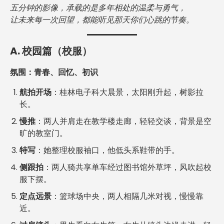
五分钟的影像，承载的是多年相处的温柔与勇气，
让未来每一次回望，都能听见那天你们心跳的节奏。
A. 校园篇（校服）
氛围：青春、回忆、初识
航拍开场
：桂林电子科大晨景，太阳刚升起，树影拉
长。
慢推
：两人并肩走在教学楼走廊，轻轻交谈，背景是空
旷的教室门。
特写
：她整理校服袖口，他低头系鞋带的手。
侧跟拍
：两人骑共享单车经过图书馆外草坪，风吹起校
服下摆。
定点远景
：篮球场中央，两人相隔几米对视，慢慢靠
近。