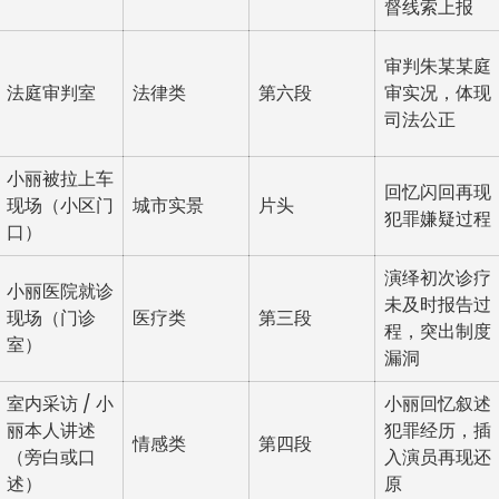
督线索上报
审判朱某某庭
法庭审判室
法律类
第六段
审实况，体现
司法公正
小丽被拉上车
回忆闪回再现
现场（小区门
城市实景
片头
犯罪嫌疑过程
口）
演绎初次诊疗
小丽医院就诊
未及时报告过
现场（门诊
医疗类
第三段
程，突出制度
室）
漏洞
室内采访 / 小
小丽回忆叙述
丽本人讲述
犯罪经历，插
情感类
第四段
（旁白或口
入演员再现还
述）
原