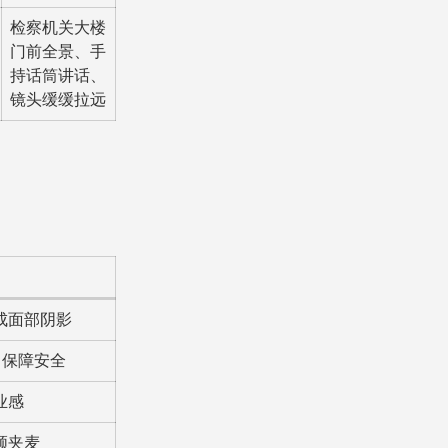
检察机关大楼
门前全景、手
持话筒讲话、
镜头缓缓拉远
成面部阴影
，保障安全
业感
领夹麦