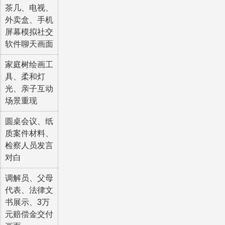
茶几、电视、
外卖盒、手机
屏幕模拟社交
软件聊天画面
家庭树绘画工
具、柔和灯
光、亲子互动
场景重现
圆桌会议、纸
质案件材料、
检察人员发言
对白
调解员、父母
代表、法律文
书展示、3万
元赔偿金交付