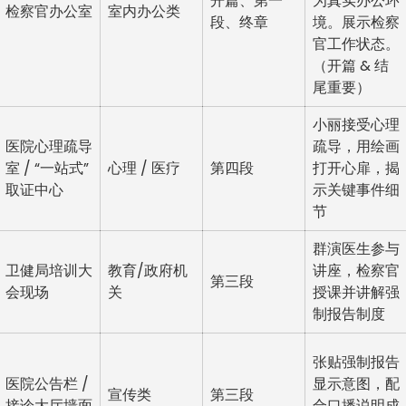
开篇、第一
为真实办公环
检察官办公室
室内办公类
段、终章
境。展示检察
官工作状态。
（开篇 & 结
尾重要）
小丽接受心理
医院心理疏导
疏导，用绘画
室 / “一站式”
心理 / 医疗
第四段
打开心扉，揭
取证中心
示关键事件细
节
群演医生参与
卫健局培训大
教育/政府机
讲座，检察官
第三段
会现场
关
授课并讲解强
制报告制度
张贴强制报告
医院公告栏 /
显示意图，配
宣传类
第三段
接诊大厅墙面
合口播说明成