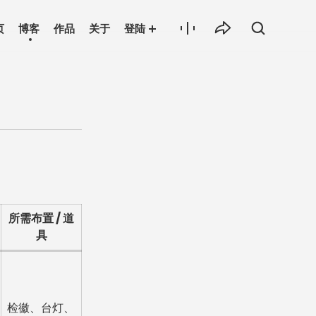
页
博客
作品
关于
登陆
所需布置 / 道
具
检徽、台灯、