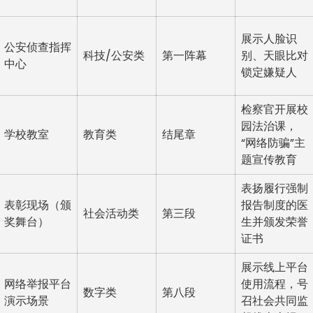
展示人脸识
公安侦查指挥
科技/公安类
第一阵幕
别、天眼比对
中心
锁定嫌疑人
检察官开展校
园法治课，
学校教室
教育类
结尾章
“网络防骗”主
题宣传教育
表扬履行强制
表彰现场（颁
报告制度的医
社会活动类
第三段
奖舞台）
生并颁发荣誉
证书
展示线上平台
网络举报平台
使用流程，号
数字类
第八段
演示场景
召社会共同监