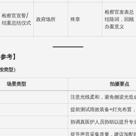
检察官发表总
检察官宣誓/
政府场所
终章
结陈词，回顾
结案总结仪式
办案意义
用参考】
按类型）
场景类型
拍摄要点
注意光线柔和，避免侧逆光造
提前测试雨效装备+灯光布置
协调真医护人员协助以提升专
提升声音采集质量，建议加配