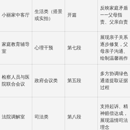
反映家庭矛盾
生活类（搭景
小丽家中客厅
开篇
——父母指
或实拍）
责、父亲自责
展现亲子关系
家庭教育辅导
逐步修复，父
心理干预
第七段
室
母亲子沟通、
绘制温馨画作
多方协调绿色
检察人员与医
政府会议类
第五段
通道提取证据
院联合会议
过程
支持起诉、精
神赔偿达成，
法院调解室
司法类
第八段
展现温情司法
理念