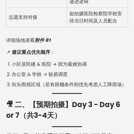
递进逻辑
如拍摄医院检察院学校安
志愿支持对接
排当日时间及人员配合
详细场地请看
附件📎1
📌
建议重点优先顺序
：
小区居民楼 & 医院 → 因为最难协调
办公室 & 学校 → 较易调度
街头雨戏区域（若有搭棚条件则优先考虑人工降雨场）
🎥 二、【预期拍摄】Day 3 - Day 6
or 7（共3-4天）