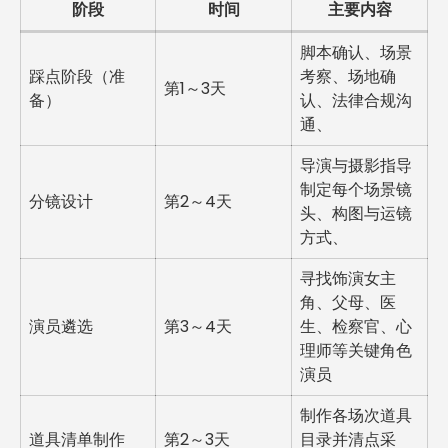
阶段
时间
主要内容
脚本确认、场景
踩点阶段（准
考察、场地确
第1～3天
备）
认、法律合规沟
通、
导演与摄影指导
制定每个场景镜
分镜设计
第2～4天
头、构图与运镜
方式、
寻找饰演女主
角、父母、医
演员遴选
第3～4天
生、检察官、心
理师等关键角色
演员
制作各场次道具
道具清单制作
第2～3天
目录并清点采