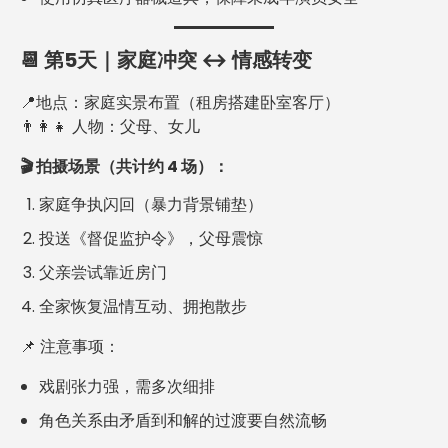
📆 第5天｜家庭冲突 ↔ 情感转变
📍地点：家庭实景布置（租房搭建卧室客厅）
👨‍👩‍👧 人物：父母、女儿
🎬 拍摄场景（共计约 4 场）：
家庭争执闪回（暴力背景铺垫）
投送《督促监护令》，父母震惊
父亲尝试靠近房门
全家恢复温情互动、拥抱散步
📌 注意事项：
戏剧张力强，需多次细排
角色关系由矛盾到和解的过渡要自然流畅