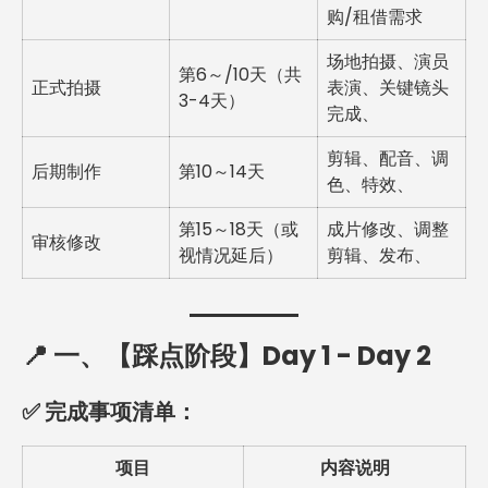
购/租借需求
场地拍摄、演员
第6～/10天（共
正式拍摄
表演、关键镜头
3-4天）
完成、
剪辑、配音、调
后期制作
第10～14天
色、特效、
第15～18天（或
成片修改、调整
审核修改
视情况延后）
剪辑、发布、
📍 一、【踩点阶段】Day 1 - Day 2
✅ 完成事项清单：
项目
内容说明