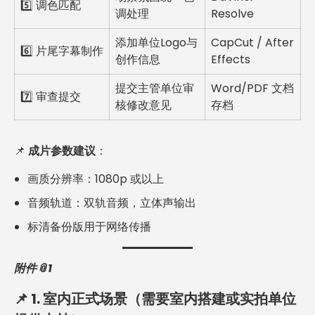
5️⃣ 调色匹配
调处理
Resolve
添加单位Logo与
CapCut / After
6️⃣ 片尾字幕制作
创作信息
Effects
提交主管单位审
Word/PDF 文档
7️⃣ 审查提交
核修改意见
存档
📌
成片参数建议
：
画质分辨率：1080p 或以上
音频轨道：双轨音频，立体声输出
标清备份版用于网络传播
附件📎1
📌
1. 室内正式场景（需要室内搭建或实拍单位