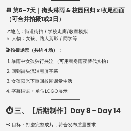
📆 第6–7天｜街头淋雨 & 校园回归 x 收尾画面
（可合并拍摄1或2日）
📍地点：街道街拍 / 学校走廊/教室模拟
👧 人物：女孩、路人剪影 / 同学等
🎬 拍摄场景（共约 4 场）：
暴雨中女孩独行哭泣 （可用替身雨夜替代实拍）
回到街头流泪黑屏字幕
女孩阳光下重回校园课堂生活
字幕结语 + 单位LOGO展示
⏱️ 三、【后期制作】Day 8 - Day 14
🎯 目标：打磨完整成片，符合发布质量要求