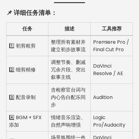
📌 详细任务清单：
任务
描述
工具推荐
整理所有素材并
Premiere Pro /
1️⃣ 初剪粗剪
建立初步故事流
Final Cut Pro
调整节奏、删减
DaVinci
2️⃣ 细剪精修
冗余片段、突出
Resolve / AE
叙事主线
含检察官台词与
3️⃣ 配音录制
内心告白配乐同
Audition
步
4️⃣ BGM + SFX
情绪音乐渲染、
Logic
添加
自然声响增强
Pro/Audacity
场景氛围统一色
DaVinci