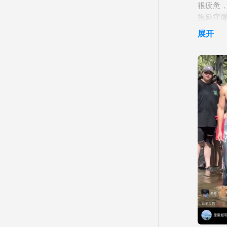
很疲惫，
拖延症爆
眼看计划
展开
想重新规
羡慕好的
爱幻想
