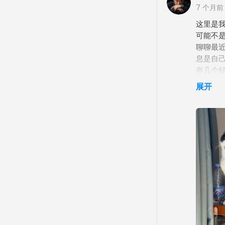
7 个月前
这里是
可能不是
聊聊最近
息是自
有几个
的，认
展开
了我，
的类型
了，妈
经啊哈
愿意给
是一直
点点长
思乱想
这件事
是记录下
计花费吃
和当天