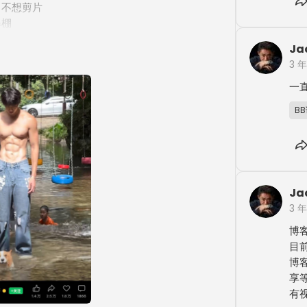
不想剪片

棚

流失

Ja
划自己

3 
爱情

一直
B
Ja
3 
博
目
博
享
有