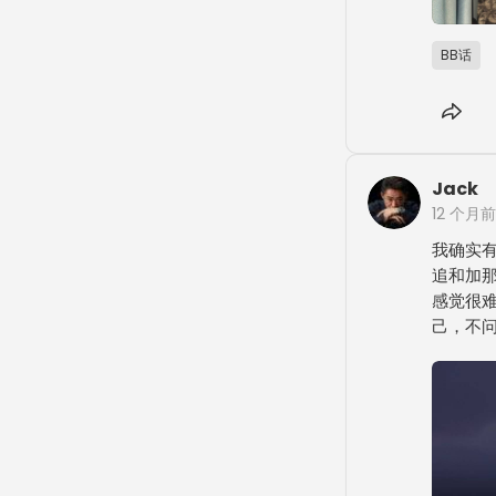
BB话
Jack
12 个月前
我确实
追和加
感觉很
己，不