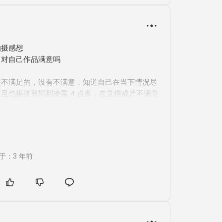
来，尝试吗，错了我可以改，我有时间去修正自
要加油，我要努力，明天拍蒋姐服装厂，我要给自
新的创作灵感，以及作品呈现。
摄感想

对自己作品满意吗

是不满足的，没有不满意，知道自己在当下情况尽
且也很拼剪辑到凌晨 4 点多，在觉得成片不满意
，推翻重新剪辑，给于自己否定的勇气。

客户满意吗

为客户并不是很看中视频，照片更直观的感受让客
于：3 年前
满意顺带视频也觉得不错。视频主要负责人并不是
浅薄的个人剪辑。

对同行拍摄的感受

没见过，对我来说只是换了一个模式，把影楼打光