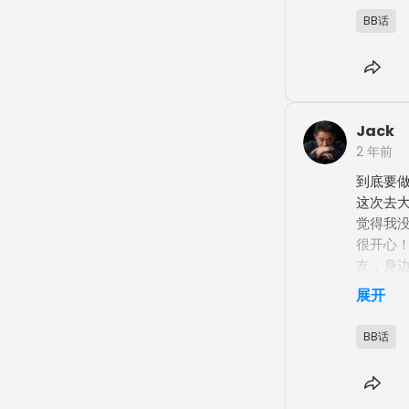
BB话
Jack
2 年前
到底要做
这次去
觉得我
很开心
友，身
投入到
展开
义的，不
了。 也
BB话
咋说，
吃了烧
也有人