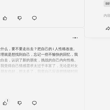
B
内容
什么，要不要走出去？把自己的 i 人性格改改。

大理就是想找到自己，忘记一些不愉快的回忆，我
没白去，认识了新的朋友，挑战的自己内向性格。
！我觉得自己情感需求太过于丰富了，无论是对女
边朋友也好，想太多了，我觉自己应该把情绪时间
自己的作品事业当中来，不应该想这些多余的无意
该在浪费自己的青春时光，29 岁的生日马上到
需要一些紧迫感。

今天见了桃子哥请我吃了鸭脚煲，宵夜老闭又请我
烤，我觉得自己还是有存在感，除了父母以外周围
1
在关注我关心我的，就挺开心的。总结就是一定要