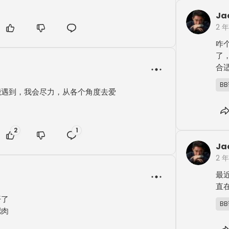
Ja
2 
咋
了
合
B
能遇到，我会尽力，从各个角度去爱
2
1
Ja
2 
最
直
了

B
肉
