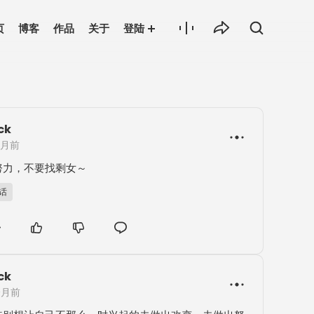
页
博客
作品
关于
登陆
ck
个月前
努力，不要找剩女～
B话
ck
个月前