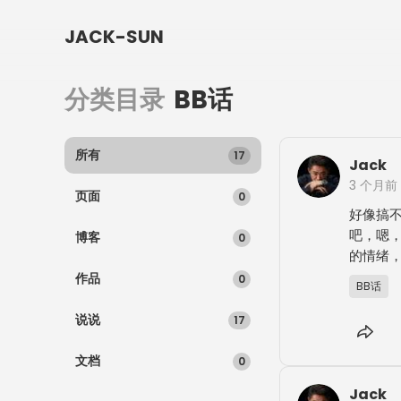
JACK-SUN
分类目录
BB话
所有
17
Jack
3 个月前
页面
0
好像搞
吧，嗯
博客
0
的情绪
作品
0
BB话
说说
17
文档
0
Jack