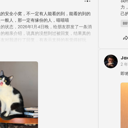
我
力
我的安全小窝，不一定有人能看的到，能看的到的
己
一般人，那一定有缘份的人，嘻嘻嘻

B
的状态，2026年1月4日晚，给朋友群发了一条消
己的相亲介绍，说真的没想到过被回复，结果真的
好友对我进行了回复，有表示支持的有觉得好玩
识了好久朋友晓苑老师在收到消息的第二天就回复
我没想到她会这么高效，介绍的女孩子也是我喜欢
Ja
，也让我这几天心绪开始乱飘了，这就有点搞笑
2 
的，什么事都还没干，面也没见就想着想那的，神
哈，也许是能得到好朋友的认可，我挺开心的，能
即
我介绍～我其实有点不太自信，对自己的情况自我
不满意的。但也好，我觉得今年的自己也有那么一
进，就是我会去思考为什么了，为什么自己要去胡
，朋友为什么要介绍，以及我该如何正常的去对待
情，不会在这个感情里把自己弄的很难受，就纯纯
吧，21号或者22号，会有一个大致的结果，我预
饭等 600左右吧，我要安排一个好的见面环境，
的流程。