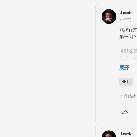
行动起
己，我
Jack
己一个
3 年前
武汉行拍
第一问？
可以说
力了，而
的情况下
展开
第二问？
BB话
我自认
内容修改
户觉得
我，一些
第三问？
Jack
不能是