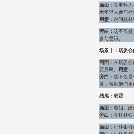
画面
：在电科大
示年轻人参与社
用意
：说明桂林
旁白：
这不仅是
参与意识。
场景十：居委会
画面
：在居委会
区居民。
用意
：
旁白：
这不仅是
务，帮助他们更
结尾：彩蛋
画面
：璇姐、建
旁白
：在桂林银
画面
：桂林银行