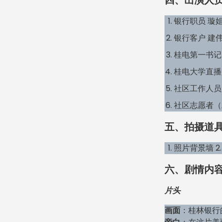
四、出演人
银行职员 璇
银行客户 建
桂电第一书记
桂电大学直播
社区工作人员
社区志愿者（
五、拍摄道
照片背景墙 2
六、剧情内
片头
画面
：桂林银行