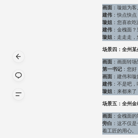
画面
：璇姐为客
建伟
：快点快点
璇姐
：您喜欢吃
建伟
：金槐面？
璇姐
：走走走，
场景四：全州某
画面
：画面转场
第一书记
：您好
画面
：建伟和璇
建伟
：不是吧，
璇姐
：来都来了
场景五：全州金
画面
：金槐面的
旁白
：这不仅是
着工匠的用心。