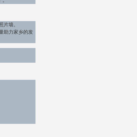
”。
照片墙。
量助力家乡的发