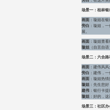
旁白
：在这片美
场景一：桂林银
画面
：璇姐在银
旁白
：璇姐，一
展。
画面
：璇姐查看
璇姐
（自言自语
场景二：六合路
画面
：建伟风风
旁白
：建伟，一
画面
：璇姐热情
璇姐
：先生您好
建伟
：银行卡提
璇姐
：好的，这
场景三：社区办