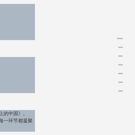
一、
二、
三、
四、
五、
六、
上的中国》。
每一环节都凝聚