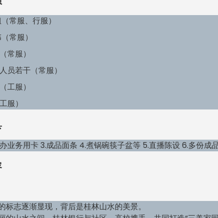
员
姐（常服、行服）
伟（常服）
（常服）
人员若干（常服）
（工服）
工服）
具
.办业务用卡 3.成品面条 4.煮锅碗筷子盆等 5.直播陈设 6.多份
容
的标志逐渐显现，背后是桂林山水的美景。