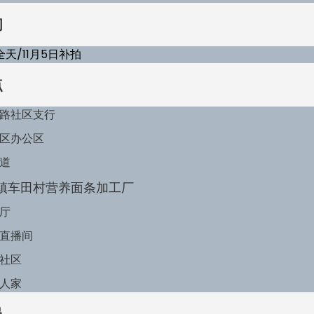
间
全天/11月5日补拍
点
路社区支行
区办公区
道
镇车田村营养面条加工厂
厅
直播间
社区
人家