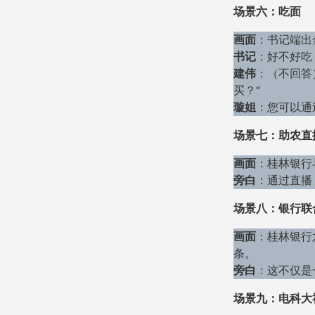
场景六：吃面
画面
：书记端出
书记
：好不好吃
建伟
：（不回答
买？”
璇姐
：您可以通
场景七：助农直
画面
：桂林银行
旁白
：通过直播
场景八：银行联
画面
：桂林银行
条。
旁白
：这不仅是
场景九：电科大